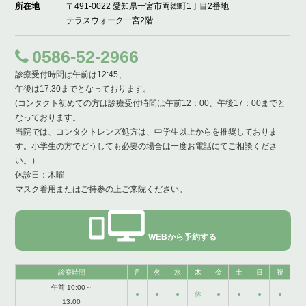
所在地
〒491-0022 愛知県一宮市両郷町1丁目2番地
テラスウォーク一宮2階
0586-52-2966
診療受付時間は午前は12:45、
午後は17:30までとなっております。
(コンタクト初めての方は診療受付時間は午前12：00、午後17：00までと
なっております。
当院では、コンタクトレンズ処方は、中学生以上からを推奨しておりま
す。小学生の方でどうしても必要の場合は一度お電話にてご相談くださ
い。）
休診日：木曜
マスク着用またはご持参の上ご来院ください。
WEBから予約する
診療時間
月
火
水
木
金
土
日
祝
午前 10:00～
●
●
●
休
●
●
●
●
13:00