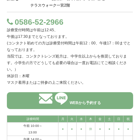
テラスウォーク一宮2階
0586-52-2966
診療受付時間は午前は12:45、
午後は17:30までとなっております。
(コンタクト初めての方は診療受付時間は午前12：00、午後17：00までと
なっております。
当院では、コンタクトレンズ処方は、中学生以上からを推奨しておりま
す。小学生の方でどうしても必要の場合は一度お電話にてご相談くださ
い。）
休診日：木曜
マスク着用またはご持参の上ご来院ください。
WEBから予約する
診療時間
月
火
水
木
金
土
日
祝
午前 10:00～
●
●
●
休
●
●
●
●
13:00
午後 14:00～