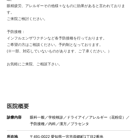
眼精疲労、アレルギーその他様々なものに効果があると言われておりま
す。
ご来院ご検討ください。
予防接種：
インフルエンザワクチンなど各予防接種を行っております。
ご希望の方はご相談ください。予約制となっております。
(※一部、対応していないものがあります、ご了承ください。）
お気軽にご来院、ご相談下さい。
医院概要
診療内容
眼科一般／学校検診／ドライアイ／アレルギー（花粉症）／
予防接種／内科／漢方／プラセンタ
所在地
〒491-0022 愛知県一宮市両郷町1丁目2番地